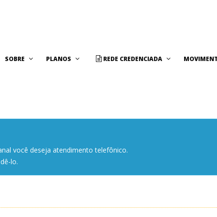
SOBRE
PLANOS
REDE CREDENCIADA
MOVIMENT
anal você deseja atendimento telefônico.
dê-lo.